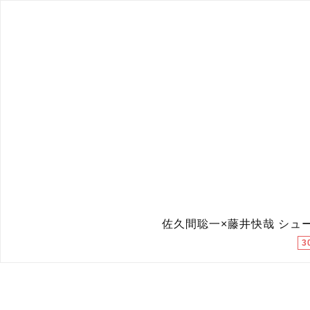
佐久間聡一×藤井快哉 シュ
3